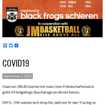
Facebook
Twitter
COVID19
September 5, 2020
Haut um 18h30 starten mir mam 1ten Frëndschaftsmatch
géint d’Hedgehogs Bascharage an déi nei Saison.
INFO : Mir weisen iech drop hin, datt mir fir den Tracing ze