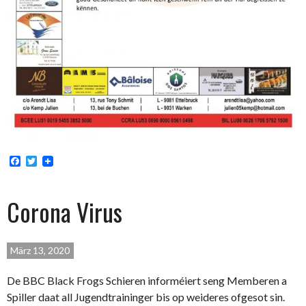
Facebook
Twitter
Corona Virus
März 13, 2020
De BBC Black Frogs Schieren informéiert seng Memberen a
Spiller daat all Jugendtraininger bis op weideres ofgesot sin.