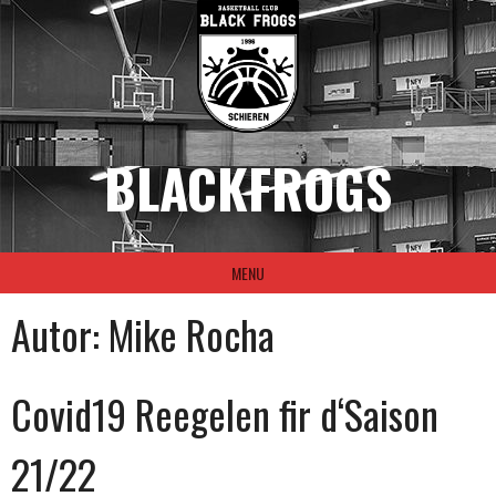
Skip
to
content
BLACKFROGS
MENU
Autor:
Mike Rocha
Covid19 Reegelen fir d‘Saison
21/22