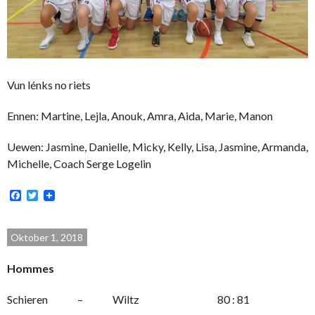
Vun lénks no riets
Ennen: Martine, Lejla, Anouk, Amra, Aida, Marie, Manon
Uewen: Jasmine, Danielle, Micky, Kelly, Lisa, Jasmine, Armanda,
Michelle, Coach Serge Logelin
Facebook
Twitter
Oktober 1, 2018
Hommes
Schieren – Wiltz 80 : 81