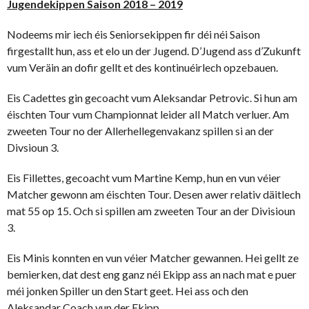
Jugendekippen Saison 2018 – 2019
Nodeems mir iech éis Seniorsekippen fir déi néi Saison
firgestallt hun, ass et elo un der Jugend. D’Jugend ass d’Zukunft
vum Veräin an dofir gellt et des kontinuéirlech opzebauen.
Eis Cadettes gin gecoacht vum Aleksandar Petrovic. Si hun am
éischten Tour vum Championnat leider all Match verluer. Am
zweeten Tour no der Allerhellegenvakanz spillen si an der
Divsioun 3.
Eis Fillettes, gecoacht vum Martine Kemp, hun en vun véier
Matcher gewonn am éischten Tour. Desen awer relativ däitlech
mat 55 op 15. Och si spillen am zweeten Tour an der Divisioun
3.
Eis Minis konnten en vun véier Matcher gewannen. Hei gellt ze
bemierken, dat dest eng ganz néi Ekipp ass an nach mat e puer
méi jonken Spiller un den Start geet. Hei ass och den
Aleksandar Coach vun der Ekipp.