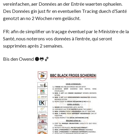
vereinfachen, aer Données an der Entrée waerten ophuelen.
Des Données gin just fir en eventuellen Tracing duech d’Santé
genotzt an no 2 Wochen rem geläscht.
FR: afin de simplifier un traçage éventuel par le Ministère de la
Santé, nous noterons vos données à l’entrée, qui seront
supprimées après 2 semaines.
Bis den Owend ⚫🐸🏀