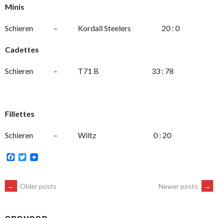
Minis
Schieren – Kordall Steelers 20 : 0
Cadettes
Schieren – T71 B 33 : 78
Fillettes
Schieren – Wiltz 0 : 20
Facebook
Twitter
POSTS
←
Older posts
Newer posts
→