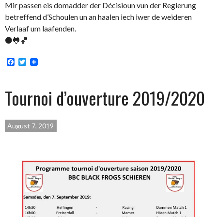
Mir passen eis domadder der Décisioun vun der Regierung
betreffend d’Schoulen un an haalen iech iwer de weideren
Verlaaf um laafenden.
⚫🐸🏀
Facebook
Twitter
Tournoi d’ouverture 2019/2020
August 7, 2019