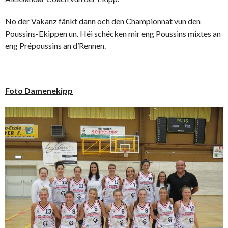
No der Vakanz fänkt dann och den Championnat vun den
Poussins-Ekippen un. Héi schécken mir eng Poussins mixtes an
eng Prépoussins an d’Rennen.
Foto Damenekipp