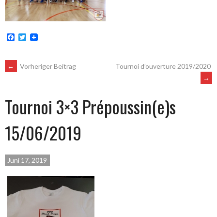
Facebook
Twitter
POST
←
Vorheriger Beitrag
Tournoi d’ouverture 2019/2020
→
NAVIGATION
Tournoi 3×3 Prépoussin(e)s
15/06/2019
Juni 17, 2019