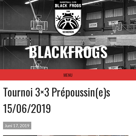
Skip
to
content
BLACKFROGS
MENU
Tournoi 3×3 Prépoussin(e)s
15/06/2019
Juni 17, 2019