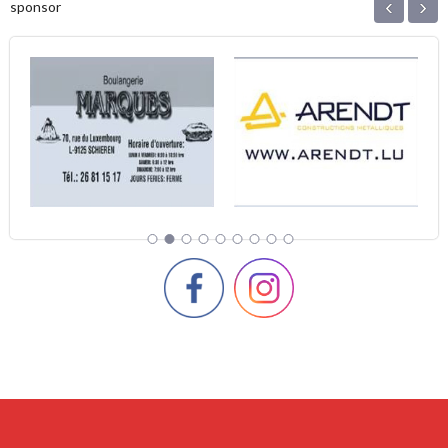
‹
›
sponsor