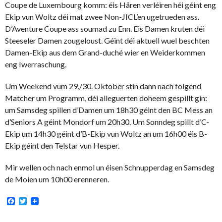
Coupe de Luxembourg komm: éis Hären verléiren héi géint eng
Ekip vun Woltz déi mat zwee Non-JICL’en ugetrueden ass.
D’Aventure Coupe ass soumad zu Enn. Eis Damen kruten déi
Steeseler Damen zougeloust. Géint déi aktuell wuel beschten
Damen-Ekip aus dem Grand-duché wier en Weiderkommen
eng Iwerraschung.
Um Weekend vum 29./30. Oktober stin dann nach folgend
Matcher um Programm, déi alleguerten doheem gespillt gin:
um Samsdeg spillen d’Damen um 18h30 géint den BC Mess an
d’Seniors A géint Mondorf um 20h30. Um Sonndeg spillt d’C-
Ekip um 14h30 géint d’B-Ekip vun Woltz an um 16h00 éis B-
Ekip géint den Telstar vun Hesper.
Mir wellen och nach enmol un éisen Schnupperdag en Samsdeg
de Moien um 10h00 erenneren.
Facebook
Twitter