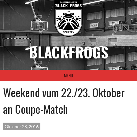
Skip
to
content
BLACKFROGS
MENU
Weekend vum 22./23. Oktober
an Coupe-Match
Oktober 28, 2016