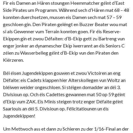
Fir eis Damen an Hären stoungen Heemmatcher géint d’East
Side Pirates um Programm. Während sech d’Hären mat 68 – 48
konnten duerchsetzen, mussen eis Damen sech mat 57 – 59
geschloen gin. Den Piraten geléngt en Buzzer Beater wou mat
si als Gewenner vum Terrain konnten goen. Fir éis Reserve-
Ekippen gin et zwou Défaiten: d’B-Ekip gett zu Bartreng vun
enger jonker an dynamescher Ekip iwerrannt an éis Seniors C
zéien zu Wasserbelleg géint d’B-Ekip vun den Piraten den
Kiérzeren.
Béi éisen Jugendekippen gouwen et zwou Victoiren an eng
Défaite: eis Cadets klappen hier Alterskollegen vun Woltz an
bléiwen weider ongeschloen. Si stéigen domadder an déi 3.
Divisioun op. Och éis Cadettes gewannen mat 50 op 59 géint
d’Ekip vum ZAK. Eis Minis steigen trotz enger Défaite géint
Saarlouis an déi 5. Divisioun op. Félicitatiounen un éis
Jugendekippen!
Um Mettwoch ass et dann zu Schieren zu der 1/16-Final an der