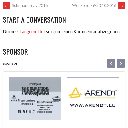
POST
←
Schnupperdag 2016
Weekend 29-30.10.2016
→
START A CONVERSATION
NAVIGATION
Du musst
angemeldet
sein, um einen Kommentar abzugeben.
SPONSOR
‹
›
sponsor