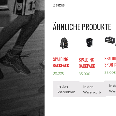
2 sizes
ÄHNLICHE PRODUKTE
SPALD
SPALDING
SPALDING
SPORT
BACKPACK
BACKPACK
33.00
€
30.00
€
35.00
€
In d
In den
In den
War
Warenkorb
Warenkorb