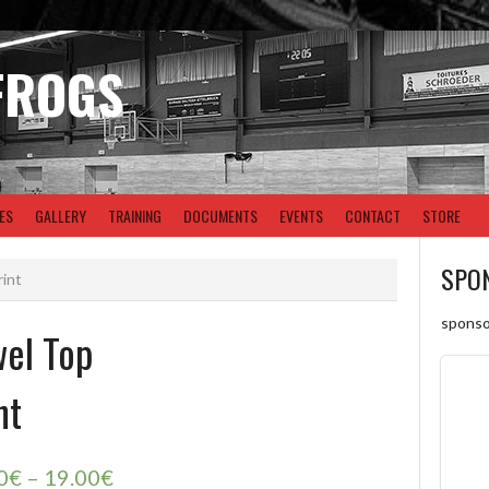
FROGS
ES
GALLERY
TRAINING
DOCUMENTS
EVENTS
CONTACT
STORE
SPO
rint
sponso
el Top
nt
0
€
–
19.00
€