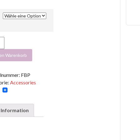
den Warenkorb
e
elnummer:
FBP
orie:
Accessories
cebook
Twitter
 Information