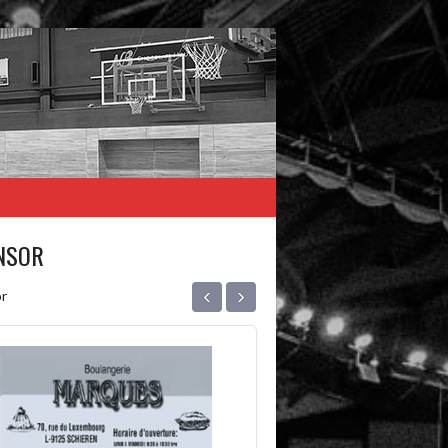
NSOR
‹
›
r