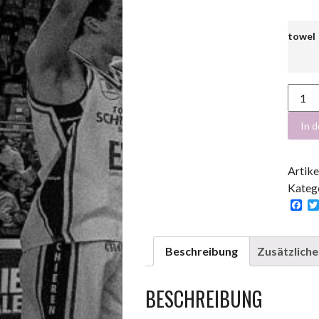
towel
Towel
Top
Print
In 
Meng
Artik
Kateg
Fa
Beschreibung
Zusätzliche
BESCHREIBUNG