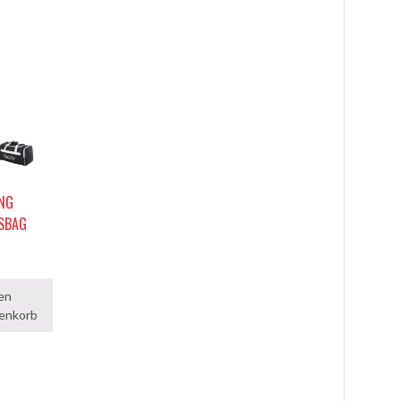
ING
SBAG
en
enkorb