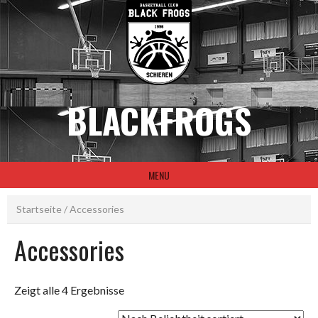
Skip
to
content
BLACKFROGS
MENU
Startseite
/ Accessories
Accessories
Zeigt alle 4 Ergebnisse